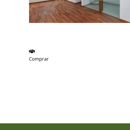
Apto I Venda I Alto de Lapa I
Ref.BIAP0002A
Comprar