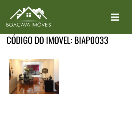
CÓDIGO DO IMOVEL:
BIAP0033
Apto Garden I
Venda I City
Boaçava I
Ref.BIAP0033