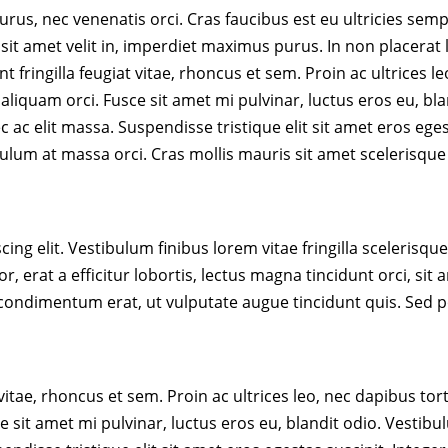
urus, nec venenatis orci. Cras faucibus est eu ultricies se
it amet velit in, imperdiet maximus purus. In non placerat 
 fringilla feugiat vitae, rhoncus et sem. Proin ac ultrices le
liquam orci. Fusce sit amet mi pulvinar, luctus eros eu, bl
ac elit massa. Suspendisse tristique elit sit amet eros egest
bulum at massa orci. Cras mollis mauris sit amet scelerisqu
g elit. Vestibulum finibus lorem vitae fringilla scelerisque. 
or, erat a efficitur lobortis, lectus magna tincidunt orci, 
us condimentum erat, ut vulputate augue tincidunt quis. Sed p
 vitae, rhoncus et sem. Proin ac ultrices leo, nec dapibus tor
 sit amet mi pulvinar, luctus eros eu, blandit odio. Vestib