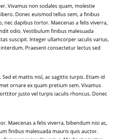
mper. Vivamus non sodales quam, molestie
libero. Donec euismod tellus sem, a finibus
o, nec dapibus tortor. Maecenas a felis viverra,
andit odio. Vestibulum finibus malesuada
as suscipit. Integer ullamcorper iaculis varius.
e interdum. Praesent consectetur lectus sed
Sed et mattis nisl, ac sagittis turpis. Etiam id
sit amet ornare ex quam pretium sem. Vivamus
orttitor justo vel turpis iaculis rhoncus. Donec
tor. Maecenas a felis viverra, bibendum nisi ac,
ulum finibus malesuada mauris quis auctor.