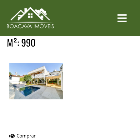
M²:
990
Casa I Venda I Pq.
dos Príncipes I
Ref.BICA0273
Comprar