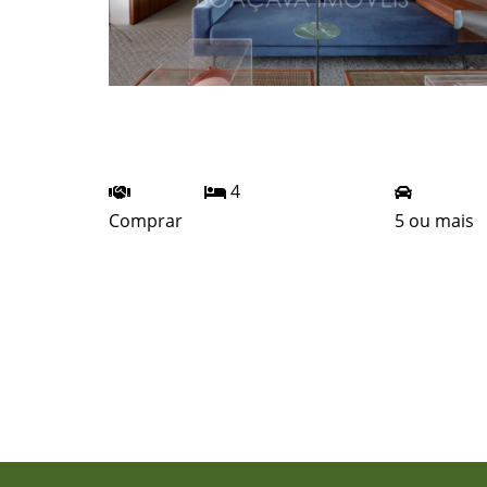
Casa I Venda I Alto de Pinheiros I
BICA0072
4
Comprar
5 ou mais