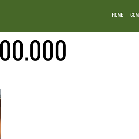
HOME
COM
500.000