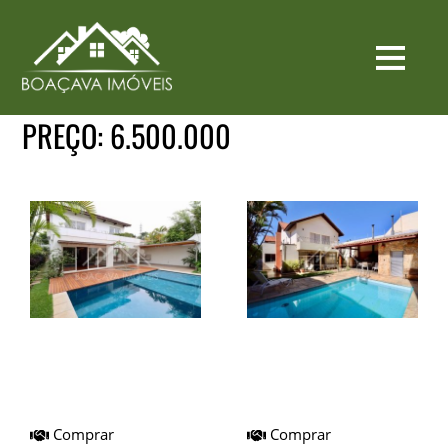
PREÇO:
6.500.000
Casa I Venda I
Casa I Venda I City
Boaçava I
Boaçava I
Ref.BICA0001JA
Ref.BICA0099
Comprar
Comprar