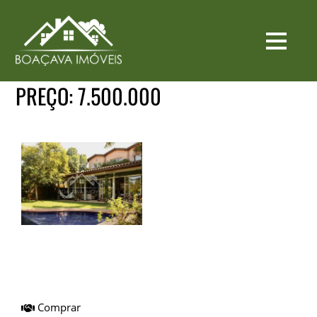
PREÇO:
7.500.000
Casa I Venda I City
Boaçava I
Ref.BICA0071
Comprar