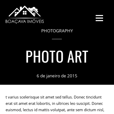
PHOTOGRAPHY
PHOTO ART
6 de janeiro de 2015
t varius scelerisque sit amet sed tellus. Donec tincidunt
erat sit amet erat lobortis, in ultrices leo suscipit. Donec
euismod, lectus id mattis volutpat, ante sem dictum nisl,