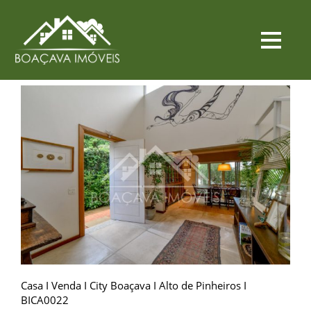
Casa I Venda I City Boaçava I Alto de Pinheiros I
BICA0022