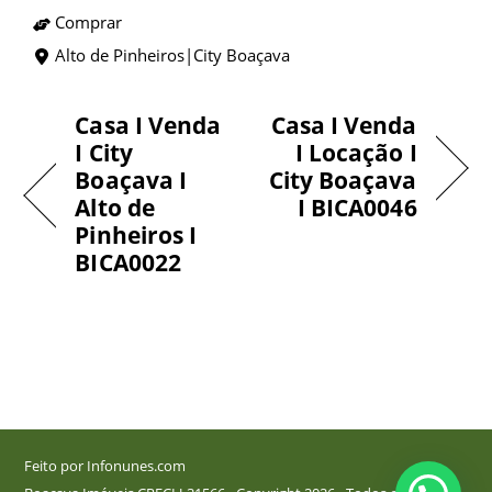
Comprar
Alto de Pinheiros|City Boaçava
Casa I Venda
Casa I Venda
I City
I Locação I
Boaçava I
City Boaçava
Alto de
I BICA0046
Pinheiros I
BICA0022
Feito por Infonunes.com