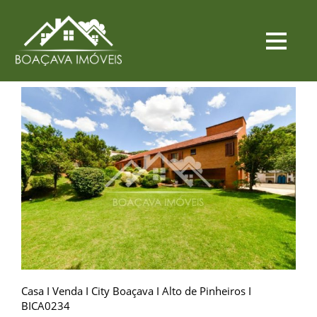
Casa I Venda I City Boaçava I Alto de Pinheiros I
BICA0234